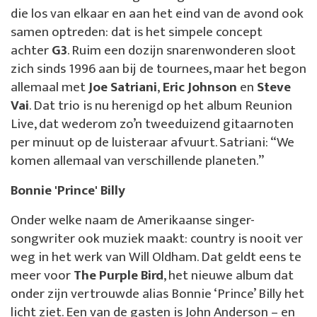
die los van elkaar en aan het eind van de avond ook
samen optreden: dat is het simpele concept
achter
G3
. Ruim een dozijn snarenwonderen sloot
zich sinds 1996 aan bij de tournees, maar het begon
allemaal met
Joe Satriani
,
Eric Johnson
en
Steve
Vai
. Dat trio is nu herenigd op het album Reunion
Live, dat wederom zo’n tweeduizend gitaarnoten
per minuut op de luisteraar afvuurt. Satriani: “We
komen allemaal van verschillende planeten.”
Bonnie 'Prince' Billy
Onder welke naam de Amerikaanse singer-
songwriter ook muziek maakt: country is nooit ver
weg in het werk van Will Oldham. Dat geldt eens te
meer voor
The Purple Bird
, het nieuwe album dat
onder zijn vertrouwde alias Bonnie ‘Prince’ Billy het
licht ziet. Een van de gasten is John Anderson – en