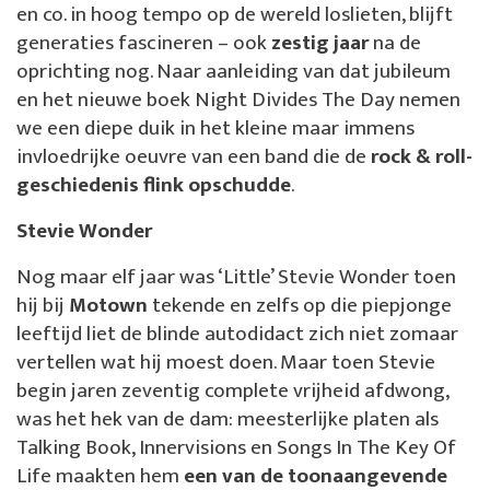
en co. in hoog tempo op de wereld loslieten, blijft
generaties fascineren – ook
zestig jaar
na de
oprichting nog. Naar aanleiding van dat jubileum
en het nieuwe boek Night Divides The Day nemen
we een diepe duik in het kleine maar immens
invloedrijke oeuvre van een band die de
rock & roll-
geschiedenis flink opschudde
.
Stevie Wonder
Nog maar elf jaar was ‘Little’ Stevie Wonder toen
hij bij
Motown
tekende en zelfs op die piepjonge
leeftijd liet de blinde autodidact zich niet zomaar
vertellen wat hij moest doen. Maar toen Stevie
begin jaren zeventig complete vrijheid afdwong,
was het hek van de dam: meesterlijke platen als
Talking Book, Innervisions en Songs In The Key Of
Life maakten hem
een van de
toonaangevende