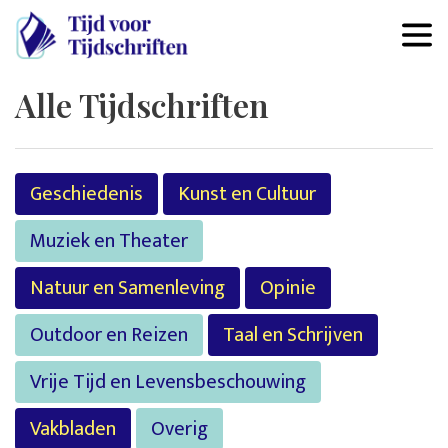
Overslaan en naar de inhoud 
Alle Tijdschriften
Geschiedenis
Kunst en Cultuur
Muziek en Theater
Natuur en Samenleving
Opinie
Outdoor en Reizen
Taal en Schrijven
Vrije Tijd en Levensbeschouwing
Vakbladen
Overig