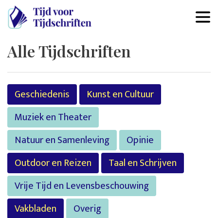
Overslaan en naar de inhoud 
Alle Tijdschriften
Geschiedenis
Kunst en Cultuur
Muziek en Theater
Natuur en Samenleving
Opinie
Outdoor en Reizen
Taal en Schrijven
Vrije Tijd en Levensbeschouwing
Vakbladen
Overig