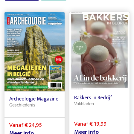
Bakkers in Bedrijf
Archeologie Magazine
Vakbladen
Geschiedenis
Vanaf € 19,99
Vanaf € 24,95
Meer info
Meer info