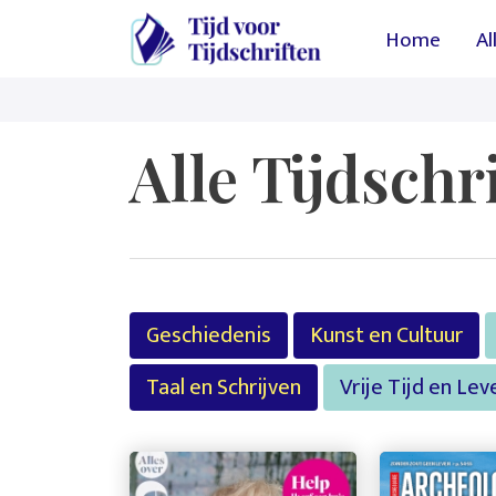
Hoofdn
Home
Al
Alle Tijdschr
Geschiedenis
Kunst en Cultuur
Taal en Schrijven
Vrije Tijd en L