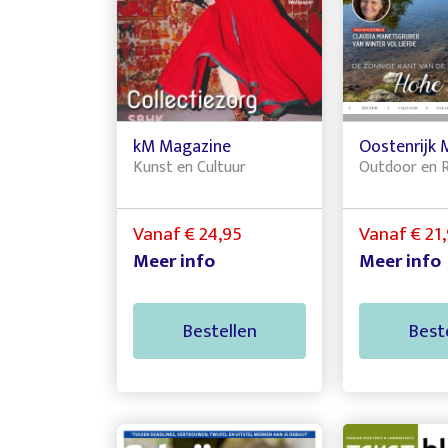
kM Magazine
Oostenrijk 
Kunst en Cultuur
Outdoor en 
Vanaf € 24,95
Vanaf € 21
Meer info
Meer info
Bestellen
Best