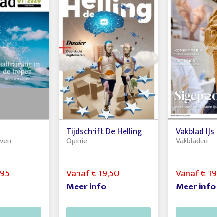
Tijdschrift De Helling
Vakblad IJs
jven
Opinie
Vakbladen
,95
Vanaf € 19,50
Vanaf € 19
Meer info
Meer info