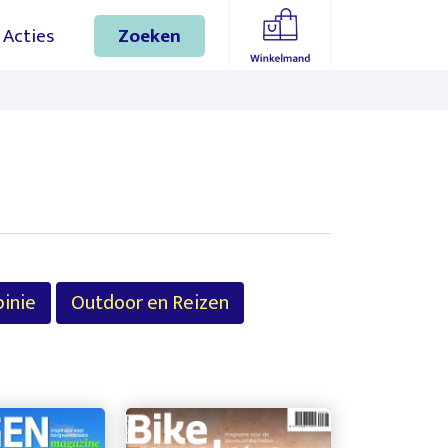
gaan
Acties
Zoeken
inie
Outdoor en Reizen