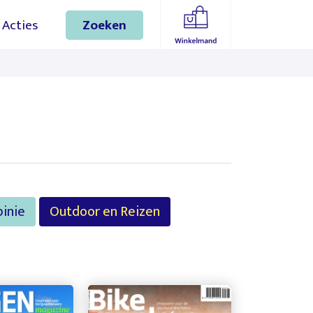
gaan
Acties
Zoeken
inie
Outdoor en Reizen