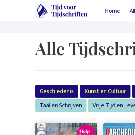
Hoofdn
Home
Al
Alle Tijdschr
Geschiedenis
Kunst en Cultuur
Taal en Schrijven
Vrije Tijd en L