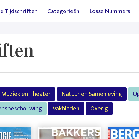
avigatie
Overslaan en naar de inhoud 
le Tijdschriften
Categorieën
Losse Nummers
iften
Muziek en Theater
Natuur en Samenleving
Op
evensbeschouwing
Vakbladen
Overig