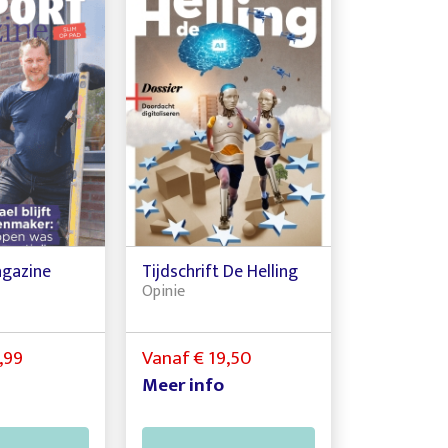
agazine
Tijdschrift De Helling
Opinie
,99
Vanaf € 19,50
Meer info